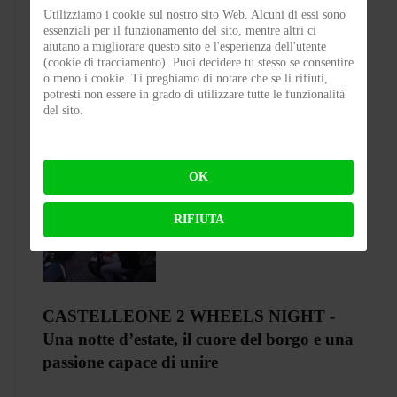
Utilizziamo i cookie sul nostro sito Web. Alcuni di essi sono
essenziali per il funzionamento del sito, mentre altri ci
Test Silence S02 – Stile silenzioso
aiutano a migliorare questo sito e l'esperienza dell'utente
(cookie di tracciamento). Puoi decidere tu stesso se consentire
o meno i cookie. Ti preghiamo di notare che se li rifiuti,
BY
FLAP
ON 03-08-2026 23:00:27
potresti non essere in grado di utilizzare tutte le funzionalità
del sito.
OK
RIFIUTA
CASTELLEONE 2 WHEELS NIGHT -
Una notte d’estate, il cuore del borgo e una
passione capace di unire