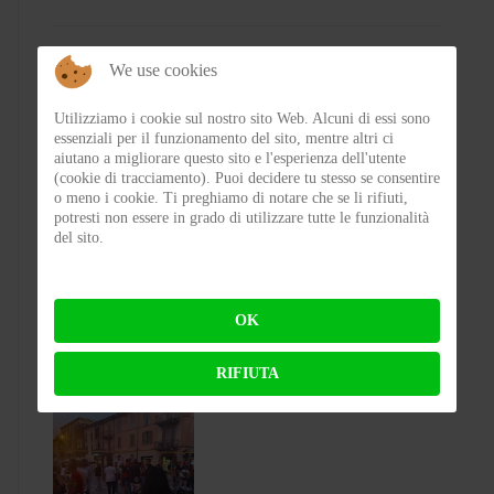
We use cookies
Utilizziamo i cookie sul nostro sito Web. Alcuni di essi sono
essenziali per il funzionamento del sito, mentre altri ci
aiutano a migliorare questo sito e l'esperienza dell'utente
(cookie di tracciamento). Puoi decidere tu stesso se consentire
o meno i cookie. Ti preghiamo di notare che se li rifiuti,
potresti non essere in grado di utilizzare tutte le funzionalità
del sito.
Test Silence S02 – Stile silenzioso
BY
FLAP
ON 03-08-2026 23:00:27
OK
RIFIUTA