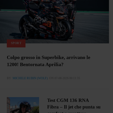
SPORT
Colpo grosso in Superbike, arrivano le
1200! Bentornata Aprilia?
BY
MICHELE RUBIN (WOLF)
ON 07-08-2026 00:11:35
Test CGM 136 RNA
Fibra – Il jet che punta su