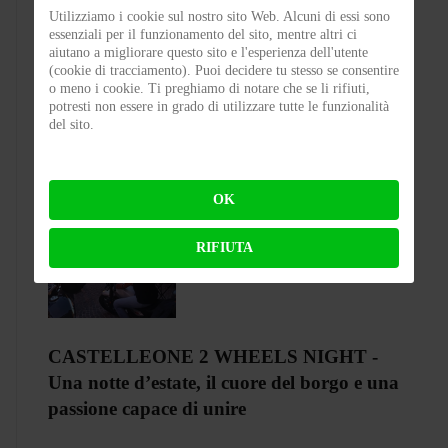
Utilizziamo i cookie sul nostro sito Web. Alcuni di essi sono
essenziali per il funzionamento del sito, mentre altri ci
Test Silence S02 – Stile silenzioso
aiutano a migliorare questo sito e l'esperienza dell'utente
(cookie di tracciamento). Puoi decidere tu stesso se consentire
o meno i cookie. Ti preghiamo di notare che se li rifiuti,
BY
FLAP
ON 03-08-2026 23:00:27
potresti non essere in grado di utilizzare tutte le funzionalità
del sito.
OK
RIFIUTA
CASTELLEONE 2 WHEELS NIGHT -
Una notte d’estate, il cuore del borgo e una
passione capace di unire