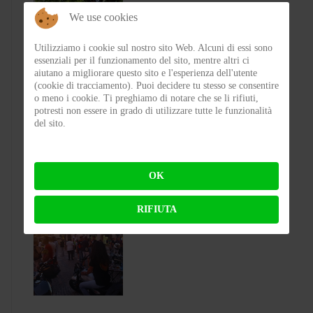
We use cookies
Utilizziamo i cookie sul nostro sito Web. Alcuni di essi sono
essenziali per il funzionamento del sito, mentre altri ci
aiutano a migliorare questo sito e l'esperienza dell'utente
(cookie di tracciamento). Puoi decidere tu stesso se consentire
o meno i cookie. Ti preghiamo di notare che se li rifiuti,
Test Silence S02 – Stile silenzioso
potresti non essere in grado di utilizzare tutte le funzionalità
del sito.
BY
FLAP
ON 03-08-2026 23:00:27
OK
RIFIUTA