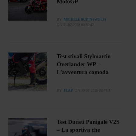
MotoGP
BY
MICHELE RUBIN (WOLF)
ON 31-07-2026 00:30:42
Test stivali Stylmartin
Overlander WP –
L’avventura comoda
BY
FLAP
ON 30-07-2026 08:49:37
Test Ducati Panigale V2S
– La sportiva che