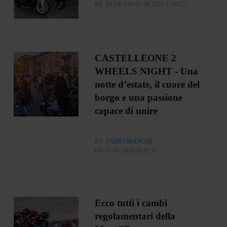
BY
FLAP
ON 03-08-2026 23:00:27
CASTELLEONE 2
WHEELS NIGHT - Una
notte d’estate, il cuore del
borgo e una passione
capace di unire
BY
FABIO BIANCHI
ON 03-08-2026 08:10:57
Ecco tutti i cambi
regolamentari della