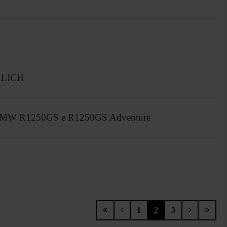
LICH
r BMW R1250GS e R1250GS Adventure
1
2
3