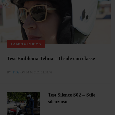
LA MOTO IN ROSA
Test Emblema Telma – Il sole con classe
BY
FRA
ON 04-08-2026 21:53:46
Test Silence S02 – Stile
silenzioso