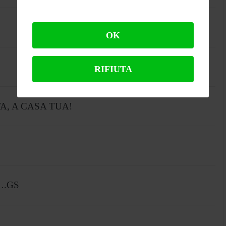
OK
RIFIUTA
A, A CASA TUA!
R….GS