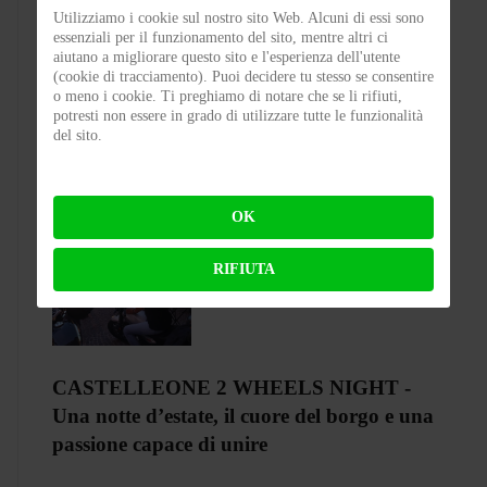
Utilizziamo i cookie sul nostro sito Web. Alcuni di essi sono
essenziali per il funzionamento del sito, mentre altri ci
Test Silence S02 – Stile silenzioso
aiutano a migliorare questo sito e l'esperienza dell'utente
(cookie di tracciamento). Puoi decidere tu stesso se consentire
o meno i cookie. Ti preghiamo di notare che se li rifiuti,
BY
FLAP
ON 03-08-2026 23:00:27
potresti non essere in grado di utilizzare tutte le funzionalità
del sito.
OK
RIFIUTA
CASTELLEONE 2 WHEELS NIGHT -
Una notte d’estate, il cuore del borgo e una
passione capace di unire